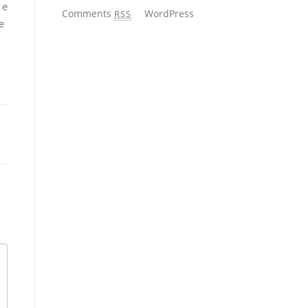
 e
Comments
WordPress
RSS
e