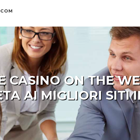
.COM
E CASINO ON THE WE
A AI MIGLIORI SITI I