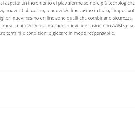
ci si aspetta un incremento di piattaforme sempre più tecnologiche
vi, nuovi siti di casino, o nuovi On line casino in Italia, l’important
 migliori nuovi casino on line sono quelli che combinano sicurezza,
istrarsi su nuovi On casino aams nuovi line casino non AAMS o su
re termini e condizioni e giocare in modo responsabile.