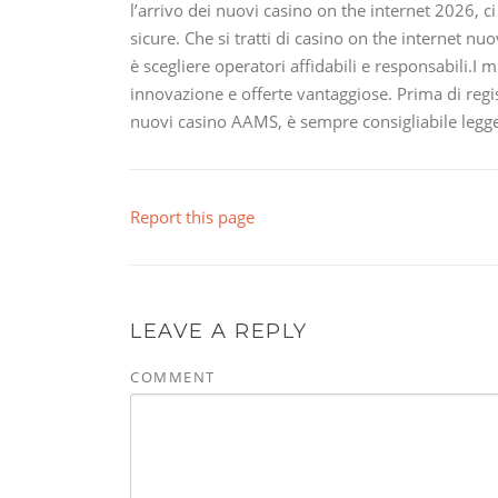
l’arrivo dei nuovi casino on the internet 2026, 
sicure. Che si tratti di casino on the internet nuo
è scegliere operatori affidabili e responsabili.I
innovazione e offerte vantaggiose. Prima di reg
nuovi casino AAMS, è sempre consigliabile legge
Report this page
LEAVE A REPLY
COMMENT