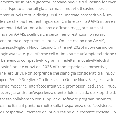
gamento sicuri.Molti giocatori cercano nuovi siti di casino for eve
se rispetto ai portali già affermati. I nuovi siti casino spesso
rare nuovi utenti e distinguersi nel mercato competitivo.Nuovi
icerche più frequenti riguarda i On line casino AAMS nuovi e i
entati dall’autorità italiana e offrono maggiore tutela ai
sino non AAMS, scelti da chi cerca meno restrizioni o reward
bene prima di registrarsi su nuovi On line casino non AAMS,
 sicurezza.Migliori Nuovi Casino On the net 2026I nuovi casino on
logie avanzate, piattaforme cell ottimizzate e un’ampia selezione 
i benvenuto competitiviProgrammi fedeltà innovativiMetodi di
 casinò online nuovi del 2026 offrono esperienze immersive,
rnei esclusivi. Non sorprende che siano già considerati tra i nuovi
opeo.Perché Scegliere On line casino Online NuoviScegliere casin
aforme moderne, interfacce intuitive e promozioni esclusive. I nuo
r every garantire un’esperienza utente fluida, sia da desktop che d
a spesso collaborano con supplier di software program rinomati,
 casino italiani puntano molto sulla trasparenza e sull’assistenza
 e ProspettiveIl mercato dei nuovi casino è in costante crescita. C