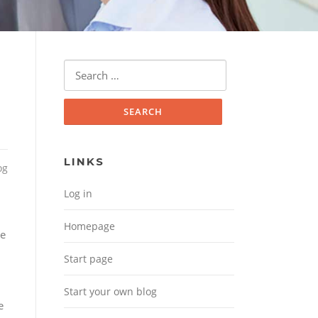
Search for:
LINKS
og
Log in
Homepage
ne
Start page
Start your own blog
e